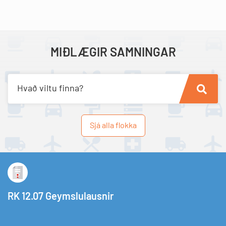
MIÐLÆGIR SAMNINGAR
Hvað viltu finna?
Sjá alla flokka
RK 12.07 Geymslulausnir