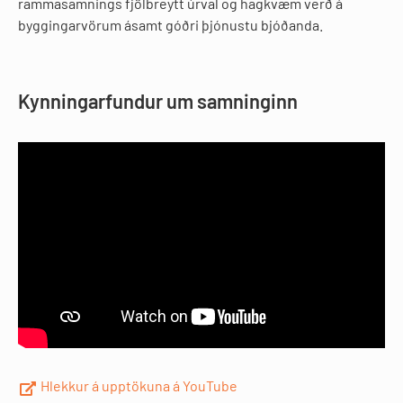
rammasamnings fjölbreytt úrval og hagkvæm verð á
byggingarvörum ásamt góðri þjónustu bjóðanda.
Kynningarfundur um samninginn
Hlekkur á upptökuna á YouTube