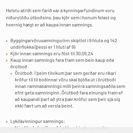
Helstu atriði sem farið var á kynningarfundinum voru
niðurstöðu útboðsins, þau kjör sem í honum felast og
hvernig hægt er að kaupa innan samnings.
Byggingarvörusamningurinn skiptist í 9 hluta og 142
undirflokka (þessi er 1 hluti af 9)
Kjör innan samnings eru föst til 30.05.24
Kaup innan samnings fara fram sem bein kaup eða
örútboð
Örútboð: Í þeim tilvikum þar sem gerðar eru ríkari
kröfur til til boðinnar vöru skal bjóða út í örútboði
innan rammasamnings milli þeirra samningsaðila sem
efnt geta samninginn. Örútboð fara einungis fram ef
að kaupandi þarf að ýtra þær kröfur sem þeir sjá sig
ekki fært um að versla beint.
Lykilávinningur samnings:
Ný aðferðafræði með fækkun birgja og enginn