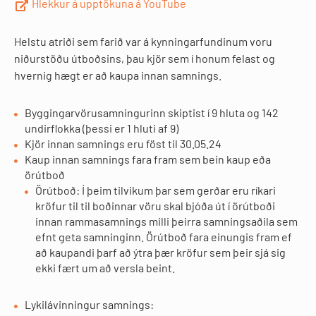
Hlekkur á upptökuna á YouTube
Helstu atriði sem farið var á kynningarfundinum voru
niðurstöðu útboðsins, þau kjör sem í honum felast og
hvernig hægt er að kaupa innan samnings.
Byggingarvörusamningurinn skiptist í 9 hluta og 142
undirflokka (þessi er 1 hluti af 9)
Kjör innan samnings eru föst til 30.05.24
Kaup innan samnings fara fram sem bein kaup eða
örútboð
Örútboð: Í þeim tilvikum þar sem gerðar eru ríkari
kröfur til til boðinnar vöru skal bjóða út í örútboði
innan rammasamnings milli þeirra samningsaðila sem
efnt geta samninginn. Örútboð fara einungis fram ef
að kaupandi þarf að ýtra þær kröfur sem þeir sjá sig
ekki fært um að versla beint.
Lykilávinningur samnings: