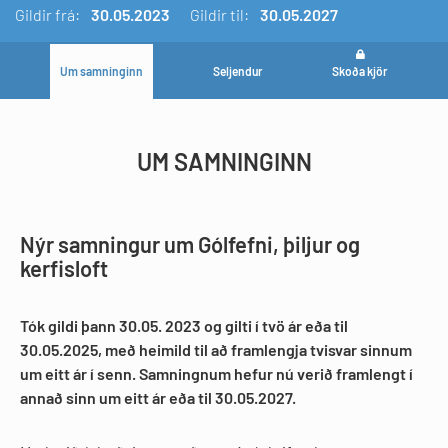
Gildir
frá:
30.05.2023
Gildir til:
30.05.2027
Um samninginn
Seljendur
Skoða kjör
UM SAMNINGINN
Nýr samningur um Gólfefni, þiljur og
kerfisloft
Tók gildi þann 30.05. 2023 og gilti í tvö ár eða til
30.05.2025, með heimild til að framlengja tvisvar sinnum
um eitt ár í senn. Samningnum hefur nú verið framlengt í
annað sinn um eitt ár eða til 30.05.2027.