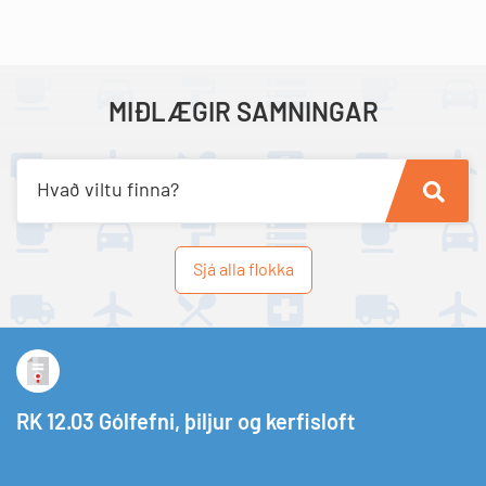
MIÐLÆGIR SAMNINGAR
Hvað viltu finna?
Sjá alla flokka
RK 12.03 Gólfefni, þiljur og kerfisloft