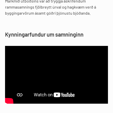
Markmið útboðsins var að tryggja áskrifendum
rammasamnings fjölbreytt úrval og hagkvæm verð á
byggingarvörum ásamt góðri þjónustu bjóðanda.
Kynningarfundur um samninginn