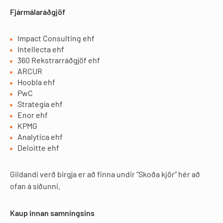
Fjármálaráðgjöf
Impact Consulting ehf
Intellecta ehf
360 Rekstrarráðgjöf ehf
ARCUR
Hoobla ehf
PwC
Strategía ehf
Enor ehf
KPMG
Analytica ehf
Deloitte ehf
Gildandi verð birgja er að finna undir “Skoða kjör” hér að
ofan á síðunni.
Kaup innan samningsins