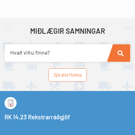
MIÐLÆGIR SAMNINGAR
Hvað viltu finna?
Sjá alla flokka
RK 14.23 Rekstrarráðgjöf