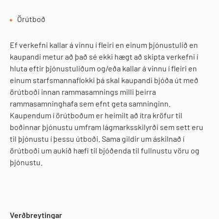
Örútboð
Ef verkefni kallar á vinnu í fleiri en einum þjónustulið en
kaupandi metur að það sé ekki hægt að skipta verkefni í
hluta eftir þjónustuliðum og/eða kallar á vinnu í fleiri en
einum starfsmannaflokki þá skal kaupandi bjóða út með
örútboði innan rammasamnings milli þeirra
rammasamninghafa sem efnt geta samninginn.
Kaupendum í örútboðum er heimilt að ítra kröfur til
boðinnar þjónustu umfram lágmarksskilyrði sem sett eru
til þjónustu í þessu útboði. Sama gildir um áskilnað í
örútboði um aukið hæfi til bjóðenda til fullnustu vöru og
þjónustu.
Verðbreytingar