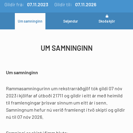
Gildir
frá:
07.11.2023
Gildir til:
07.11.2026
Um samninginn
Seljendur
Skoða kjör
UM SAMNINGINN
Um samninginn
Rammasamningurinn um rekstrarráðgjöf tók gildi 07 nóv
2023 í kjölfar af útboði 21711 og gildir í eitt ár með heimild
til framlengingar þrisvar sinnum um eitt ár í senn.
Samningnum hefur nú verið framlengt í tvö skipti og gildir
nú til 07 nóv 2026.
Samningi er skipt í fimm hluta: