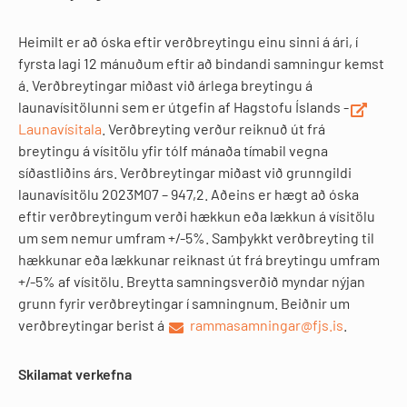
Heimilt er að óska eftir verðbreytingu einu sinni á ári, í
fyrsta lagi 12 mánuðum eftir að bindandi samningur kemst
á. Verðbreytingar miðast við árlega breytingu á
launavísitölunni sem er útgefin af Hagstofu Íslands -
Launavísitala
. Verðbreyting verður reiknuð út frá
breytingu á vísitölu yfir tólf mánaða tímabil vegna
síðastliðins árs. Verðbreytingar miðast við grunngildi
launavísitölu 2023M07 – 947,2. Aðeins er hægt að óska
eftir verðbreytingum verði hækkun eða lækkun á vísitölu
um sem nemur umfram +/-5%. Samþykkt verðbreyting til
hækkunar eða lækkunar reiknast út frá breytingu umfram
+/-5% af vísitölu. Breytta samningsverðið myndar nýjan
grunn fyrir verðbreytingar í samningnum. Beiðnir um
verðbreytingar berist á
rammasamningar@fjs.is
.
Skilamat verkefna