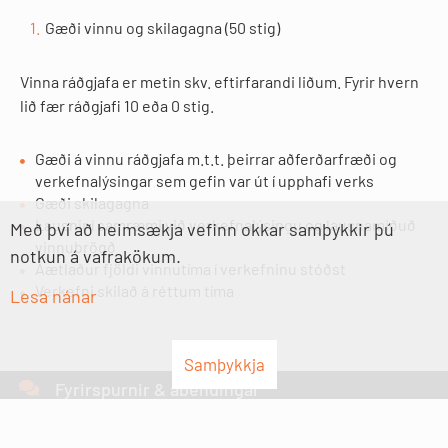
Gæði vinnu og skilagagna (50 stig)
Vinna ráðgjafa er metin skv. eftirfarandi liðum. Fyrir hvern
lið fær ráðgjafi 10 eða 0 stig.
Gæði á vinnu ráðgjafa m.t.t. þeirrar aðferðarfræði og
verkefnalýsingar sem gefin var út í upphafi verks
Gæði skilagagna
Lausnir í samræmi við verkefnalýsingu og lausnamiðuð
Með því að heimsækja vefinn okkar samþykkir þú
vinnubrögð
notkun á vafrakökum.
Áætlaður fjöldi vinnutíma í verkefninu stóðst
Verkefni skilað á réttum tíma
Lesa nánar
Samþykkja
Fyrirspurnir & ábendingar