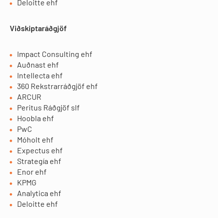
Deloitte ehf
Viðskiptaráðgjöf
Impact Consulting ehf
Auðnast ehf
Intellecta ehf
360 Rekstrarráðgjöf ehf
ARCUR
Peritus Ráðgjöf slf
Hoobla ehf
PwC
Móholt ehf
Expectus ehf
Strategía ehf
Enor ehf
KPMG
Analytica ehf
Deloitte ehf