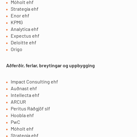
Móholt ehf
Strategía ehf
Enor ehf
KPMG
Analytica ehf
Expectus ehf
Deloitte ehf
Origo
Aðferðir, ferlar, breytingar og uppbygging
Impact Consulting ehf
Auðnast ehf
Intellecta ehf
ARCUR
Peritus Ráðgjöf slf
Hoobla ehf
PwC
Móholt ehf
Strategía ehf