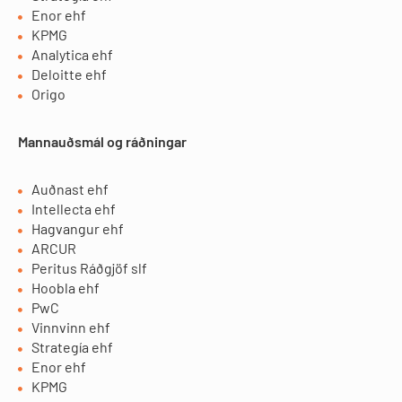
Enor ehf
KPMG
Analytica ehf
Deloitte ehf
Origo
Mannauðsmál og ráðningar
Auðnast ehf
Intellecta ehf
Hagvangur ehf
ARCUR
Peritus Ráðgjöf slf
Hoobla ehf
PwC
Vinnvinn ehf
Strategía ehf
Enor ehf
KPMG