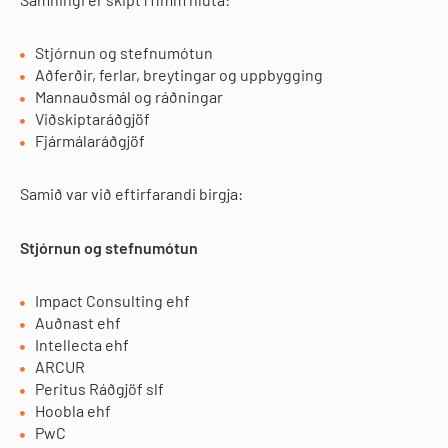
Stjórnun og stefnumótun
Aðferðir, ferlar, breytingar og uppbygging
Mannauðsmál og ráðningar
Viðskiptaráðgjöf
Fjármálaráðgjöf
Samið var við eftirfarandi birgja:
Stjórnun og stefnumótun
Impact Consulting ehf
Auðnast ehf
Intellecta ehf
ARCUR
Peritus Ráðgjöf slf
Hoobla ehf
PwC