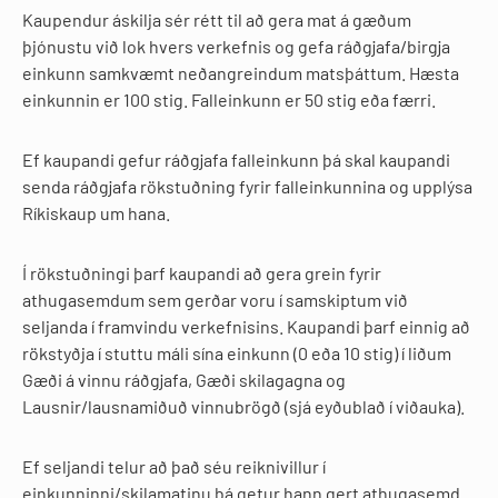
Kaupendur áskilja sér rétt til að gera mat á gæðum
þjónustu við lok hvers verkefnis og gefa ráðgjafa/birgja
einkunn samkvæmt neðangreindum matsþáttum. Hæsta
einkunnin er 100 stig. Falleinkunn er 50 stig eða færri.
Ef kaupandi gefur ráðgjafa falleinkunn þá skal kaupandi
senda ráðgjafa rökstuðning fyrir falleinkunnina og upplýsa
Ríkiskaup um hana.
Í rökstuðningi þarf kaupandi að gera grein fyrir
athugasemdum sem gerðar voru í samskiptum við
seljanda í framvindu verkefnisins. Kaupandi þarf einnig að
rökstyðja í stuttu máli sína einkunn (0 eða 10 stig) í liðum
Gæði á vinnu ráðgjafa, Gæði skilagagna og
Lausnir/lausnamiðuð vinnubrögð (sjá eyðublað í viðauka).
Ef seljandi telur að það séu reiknivillur í
einkunninni/skilamatinu þá getur hann gert athugasemd