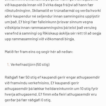
við kaupanda innan við 3 virka daga frá því að hann fær
rökstuðninginn. Skilamatið er trúnaðarmál og verða hvorki
aðrir kaupendur né seljendur innan samningsins upplýstir
um það. Ef birgi fær falleinkunn þrisvar sinnum vegna
viðskipta innan rammasamningsins þá telst það veruleg
vanefnd á samningi og Ríkiskaup áskilja sér rétt til að segja
upp rammasamningi við viðkomandi birgja.
Matið fer fram eins og segir hér að neðan:
Verkefnastjórn (50 stig)
Ráðgjafi fær 50 stig ef kaupandi gerir engar athugasemdir
við framvindu verkefnisins. Ef kaupandi gerir
athugasemdir þá lækkar heildareinkunnin um 10 stig fyrir
hverja athugasemd. Ef fimm eða fleiri athugasemdir eru
gerðar þá fær ráðgjafi 0 stig.