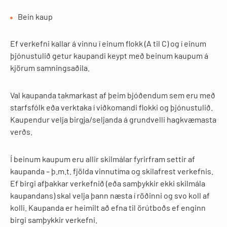
Bein kaup
Ef verkefni kallar á vinnu í einum flokk (A til C) og í einum
þjónustulið getur kaupandi keypt með beinum kaupum á
kjörum samningsaðila.
Val kaupanda takmarkast af þeim bjóðendum sem eru með
starfsfólk eða verktaka í viðkomandi flokki og þjónustulið.
Kaupendur velja birgja/seljanda á grundvelli hagkvæmasta
verðs.
Í beinum kaupum eru allir skilmálar fyrirfram settir af
kaupanda – þ.m.t. fjölda vinnutíma og skilafrest verkefnis.
Ef birgi afþakkar verkefnið (eða samþykkir ekki skilmála
kaupandans) skal velja þann næsta í röðinni og svo koll af
kolli. Kaupanda er heimilt að efna til örútboðs ef enginn
birgi samþykkir verkefni.