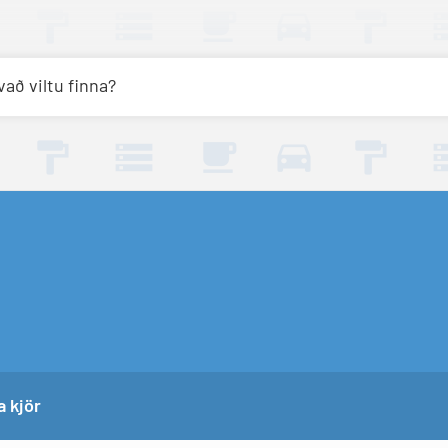
að viltu finna?
 kjör