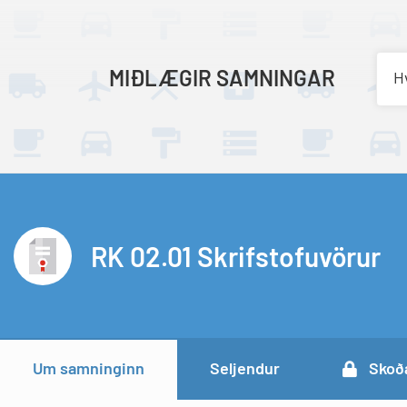
MIÐLÆGIR SAMNINGAR
Hv
RK 02.01 Skrifstofuvörur
Um samninginn
Seljendur
Skoða