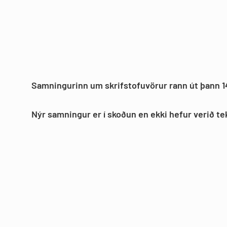
Samningurinn um skrifstofuvörur rann út þann 1
Nýr samningur er í skoðun en ekki hefur verið t