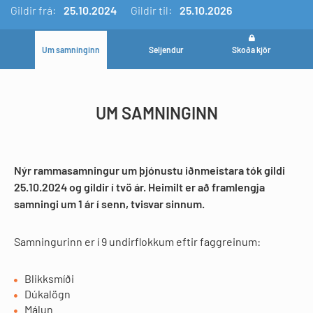
Gildir
frá:
25.10.2024
Gildir til:
25.10.2026
Um samninginn
Seljendur
Skoða kjör
UM SAMNINGINN
Nýr rammasamningur um þjónustu iðnmeistara tók gildi
25.10.2024 og gildir í tvö ár. Heimilt er að framlengja
samningi um 1 ár í senn, tvisvar sinnum.
Samningurinn er í 9 undirflokkum eftir faggreinum:
Blikksmíði
Dúkalögn
Málun