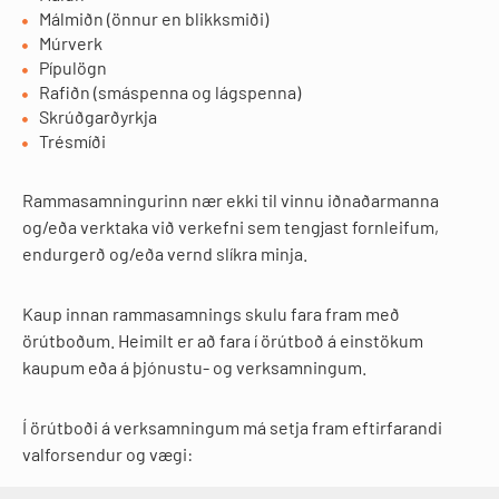
Málmiðn (önnur en blikksmiði)
Múrverk
Pípulögn
Rafiðn (smáspenna og lágspenna)
Skrúðgarðyrkja
Trésmíði
Rammasamningurinn nær ekki til vinnu iðnaðarmanna
og/eða verktaka við verkefni sem tengjast fornleifum,
endurgerð og/eða vernd slíkra minja.
Kaup innan rammasamnings skulu fara fram með
örútboðum. Heimilt er að fara í örútboð á einstökum
kaupum eða á þjónustu- og verksamningum.
Í örútboði á verksamningum má setja fram eftirfarandi
valforsendur og vægi: