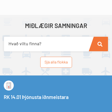
MIÐLÆGIR SAMNINGAR
Hvað viltu finna?
Sjá alla flokka
RK 14.01 Þjónusta iðnmeistara