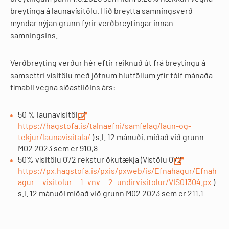
breytinga á launavísitölu. Hið breytta samningsverð
myndar nýjan grunn fyrir verðbreytingar innan
samningsins.
Verðbreyting verður hér eftir reiknuð út frá breytingu á
samsettri vísitölu með jöfnum hlutföllum yfir tólf mánaða
tímabil vegna síðastliðins árs:
50 % launavísitölu (
https://hagstofa.is/talnaefni/samfelag/laun-og-
tekjur/launavisitala/
) s.l. 12 mánuði, miðað við grunn
M02 2023 sem er 910,8
50% vísitölu 072 rekstur ökutækja (Vístölu 072
https://px.hagstofa.is/pxis/pxweb/is/Efnahagur/Efnah
agur__visitolur__1_vnv__2_undirvisitolur/VIS01304.px
)
s.l. 12 mánuði miðað við grunn M02 2023 sem er 211,1