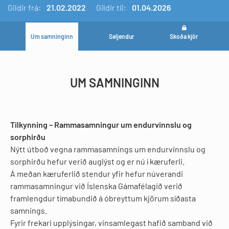
Gildir
frá:
21.02.2022
Gildir til:
01.04.2026
Um samninginn
Seljendur
Skoða kjör
UM SAMNINGINN
Tilkynning – Rammasamningur um endurvinnslu og
sorphirðu
Nýtt útboð vegna rammasamnings um endurvinnslu og
sorphirðu hefur verið auglýst og er nú í kæruferli.
Á meðan kæruferlið stendur yfir hefur núverandi
rammasamningur við Íslenska Gámafélagið verið
framlengdur tímabundið á óbreyttum kjörum síðasta
samnings.
Fyrir frekari upplýsingar, vinsamlegast hafið samband við