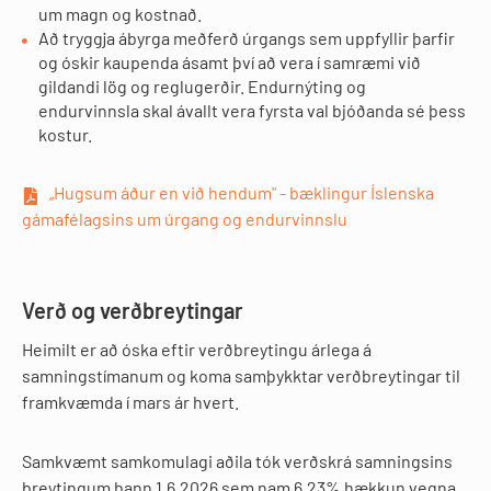
um magn og kostnað.
Að tryggja ábyrga meðferð úrgangs sem uppfyllir þarfir
og óskir kaupenda ásamt því að vera í samræmi við
gildandi lög og reglugerðir. Endurnýting og
endurvinnsla skal ávallt vera fyrsta val bjóðanda sé þess
kostur.
„Hugsum áður en við hendum" - bæklingur Íslenska
gámafélagsins um úrgang og endurvinnslu
Verð og verðbreytingar
Heimilt er að óska eftir verðbreytingu árlega á
samningstímanum og koma samþykktar verðbreytingar til
framkvæmda í mars ár hvert.
Samkvæmt samkomulagi aðila tók verðskrá samningsins
breytingum þann 1.6.2026 sem nam 6.23% hækkun vegna