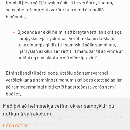
Komi til þess að Fjársýslan óski eftir verðbreytingum,
samanber ofangreint, verður hún send á tengilið
bjóðanda.
Bjóðenda er ekki heimilt að breyta verði án skriflegs
samþykkis Fjársýslunnar. Verðhækkanir/lækkanir
taka einungis gildi eftir samþykki aðila samnings.
Fjársýslan áskilur sér rétt til 1 mánuðar til að vinna úr
beiðni og samskiptum við viðskiptavini“
Efni seljandi til sértilboða, útsölu eða samsvarandi
verðlækkana á samningstímanum skal þess gætt að aðilar
að rammasamningi njóti ætíð hagstæðasta verðs sem í
boði er.
Með því að heimsækja vefinn okkar samþykkir þú
Kaupendur eru hvattir til að kynna sér Græn skref
notkun á vafrakökum.
Umhverfisstofnunar sjá:
https://graenskref.is/
sem og
Loftslagsstefnu Stjórnarráðsins
Lesa nánar