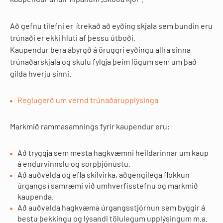
Að gefnu tilefni er ítrekað að eyðing skjala sem bundin eru
trúnaði er ekki hluti af þessu útboði.
Kaupendur bera ábyrgð á öruggri eyðingu allra sinna
trúnaðarskjala og skulu fylgja þeim lögum sem um það
gilda hverju sinni.
Reglugerð um vernd trúnaðarupplýsinga
Markmið rammasamnings fyrir kaupendur eru:
Að tryggja sem mesta hagkvæmni heildarinnar um kaup
á endurvinnslu og sorpþjónustu.
Að auðvelda og efla skilvirka, aðgengilega flokkun
úrgangs í samræmi við umhverfisstefnu og markmið
kaupenda.
Að auðvelda hagkvæma úrgangsstjórnun sem byggir á
bestu þekkingu og lýsandi tölulegum upplýsingum m.a.