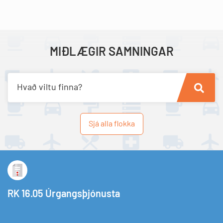
MIÐLÆGIR SAMNINGAR
Hvað viltu finna?
Sjá alla flokka
RK 16.05 Úrgangsþjónusta