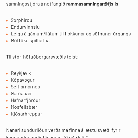
samningsstjóra á netfangið
rammasamningar@fjs.is
Sorphirðu
Endurvinnslu
Leigu á gámum/ílátum til flokkunar og söfnunar úrgangs
Móttöku spilliefna
Til stór-höfuðborgarsvæðis telst:
Reykjavík
Kópavogur
Seltjarnarnes
Garðabær
Hafnarfjörður
Mosfellsbær
Kjósarhreppur
Nánari sundurliðun verðs má finna á læstu svæði fyrir
kaupendur undir flipanum „Skoða kjör".