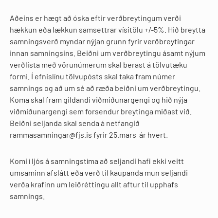
Aðeins er hægt að óska eftir verðbreytingum verði
hækkun eða lækkun samsettrar vísitölu +/-5%. Hið breytta
samningsverð myndar nýjan grunn fyrir verðbreytingar
innan samningsins. Beiðni um verðbreytingu ásamt nýjum
verðlista með vörunúmerum skal berast á tölvutæku
formi. Í efnislínu tölvupósts skal taka fram númer
samnings og að um sé að ræða beiðni um verðbreytingu.
Koma skal fram gildandi viðmiðunargengi og hið nýja
viðmiðunargengi sem forsendur breytinga miðast við.
Beiðni seljanda skal senda á netfangið
rammasamningar@fjs.is fyrir 25.mars ár hvert.
Komi í ljós á samningstíma að seljandi hafi ekki veitt
umsaminn afslátt eða verð til kaupanda mun seljandi
verða krafinn um leiðréttingu allt aftur til upphafs
samnings.