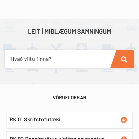
LEIT Í MIÐLÆGUM SAMNINGUM
Hvað viltu finna?
VÖRUFLOKKAR
RK 01 Skrifstofutæki
RK 02 Pappírsvörur, ritföng og prentun